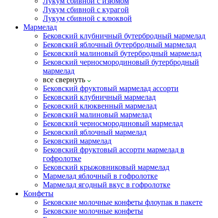
Лукум сбивной с изюмом
Лукум сбивной с курагой
Лукум сбивной с клюквой
Мармелад
Бековский клубничный бутербродный мармелад
Бековский яблочный бутербродный мармелад
Бековский малиновый бутербродный мармелад
Бековский черносмородиновый бутербродный
мармелад
все
свернуть
Бековский фруктовый мармелад ассорти
Бековский клубничный мармелад
Бековский клюквенный мармелад
Бековский малиновый мармелад
Бековский черносмородиновый мармелад
Бековский яблочный мармелад
Бековский мармелад
Бековский фруктовый ассорти мармелад в
гофролотке
Бековский крыжовниковый мармелад
Мармелад яблочный в гофролотке
Мармелад ягодный вкус в гофролотке
Конфеты
Бековские молочные конфеты флоупак в пакете
Бековские молочные конфеты