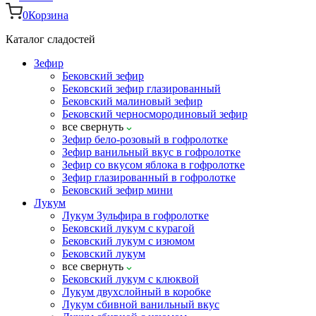
0
Корзина
Каталог сладостей
Зефир
Бековский зефир
Бековский зефир глазированный
Бековский малиновый зефир
Бековский черносмородиновый зефир
все
свернуть
Зефир бело-розовый в гофролотке
Зефир ванильный вкус в гофролотке
Зефир со вкусом яблока в гофролотке
Зефир глазированный в гофролотке
Бековский зефир мини
Лукум
Лукум Зульфира в гофролотке
Бековский лукум с курагой
Бековский лукум с изюмом
Бековский лукум
все
свернуть
Бековский лукум с клюквой
Лукум двухслойный в коробке
Лукум сбивной ванильный вкус