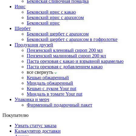
Бековская сливочная помадка
Ирис
Бековский ирис с какао
Бековский ирис с арахисом
Бековский ирис
Щербет
Бековский щербет с арахисом
Бековский щербет с арахисом в гофролотке
Продукция друзей
Пензенский кленовый сироп 200 мл
Пензенский малиновый сироп 200 мл
Паста ореховая с какао и взрывной карамелью
Паста ореховая с добавлением какао
все
свернуть
Кешью обжаренный
Миндаль обжаренный
Кешью с луком Your nut
Миндаль в томате Your nut
Упаковка и мерч
Фирменный подарочный пакет
Покупателю
Узнать статус заказа
Калькулятор доставки