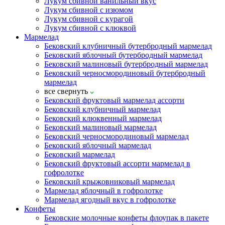
Лукум сбивной ванильный вкус
Лукум сбивной с изюмом
Лукум сбивной с курагой
Лукум сбивной с клюквой
Мармелад
Бековский клубничный бутербродный мармелад
Бековский яблочный бутербродный мармелад
Бековский малиновый бутербродный мармелад
Бековский черносмородиновый бутербродный
мармелад
все
свернуть
Бековский фруктовый мармелад ассорти
Бековский клубничный мармелад
Бековский клюквенный мармелад
Бековский малиновый мармелад
Бековский черносмородиновый мармелад
Бековский яблочный мармелад
Бековский мармелад
Бековский фруктовый ассорти мармелад в
гофролотке
Бековский крыжовниковый мармелад
Мармелад яблочный в гофролотке
Мармелад ягодный вкус в гофролотке
Конфеты
Бековские молочные конфеты флоупак в пакете