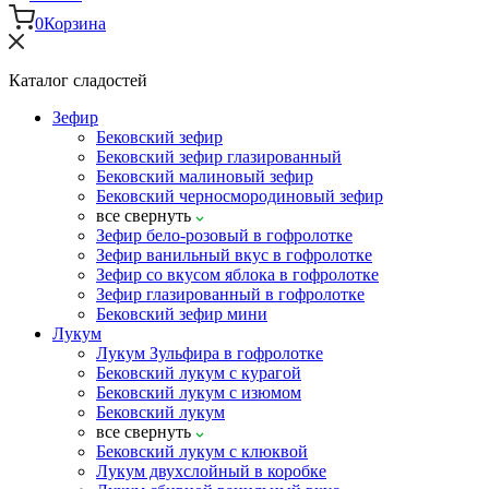
0
Корзина
Каталог сладостей
Зефир
Бековский зефир
Бековский зефир глазированный
Бековский малиновый зефир
Бековский черносмородиновый зефир
все
свернуть
Зефир бело-розовый в гофролотке
Зефир ванильный вкус в гофролотке
Зефир со вкусом яблока в гофролотке
Зефир глазированный в гофролотке
Бековский зефир мини
Лукум
Лукум Зульфира в гофролотке
Бековский лукум с курагой
Бековский лукум с изюмом
Бековский лукум
все
свернуть
Бековский лукум с клюквой
Лукум двухслойный в коробке