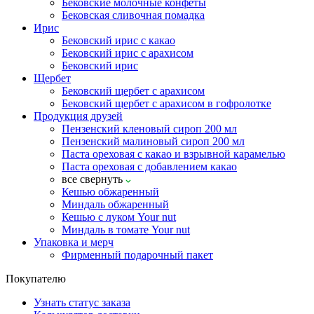
Бековские молочные конфеты
Бековская сливочная помадка
Ирис
Бековский ирис с какао
Бековский ирис с арахисом
Бековский ирис
Щербет
Бековский щербет с арахисом
Бековский щербет с арахисом в гофролотке
Продукция друзей
Пензенский кленовый сироп 200 мл
Пензенский малиновый сироп 200 мл
Паста ореховая с какао и взрывной карамелью
Паста ореховая с добавлением какао
все
свернуть
Кешью обжаренный
Миндаль обжаренный
Кешью с луком Your nut
Миндаль в томате Your nut
Упаковка и мерч
Фирменный подарочный пакет
Покупателю
Узнать статус заказа