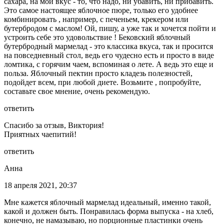
сахара, на мой вкус - то, что надо, ни убавить, ни прибавить.
Это самое настоящее яблочное пюре, только его удобнее
комбинировать , например, с печеньем, крекером или
бутербродом с маслом! Ой, пишу, а уже так и хочется пойти и
устроить себе это удовольствие ! Бековский яблочный
бутербродный мармелад - это классика вкуса, так и просится
на повседневный стол, ведь его чудесно есть и просто в виде
ломтика, с горячим чаем, вспоминая о лете. А ведь это еще и
польза. Яблочный пектин просто кладезь полезностей,
подойдет всем, при любой диете. Возьмите , попробуйте,
составьте свое мнение, очень рекомендую.
ответить
Спасибо за отзыв, Виктория!
Приятных чаепитий!
ответить
Анна
18 апреля 2021, 20:37
Мне кажется яблочный мармелад идеальный, именно такой,
какой и должен быть. Понравилась форма выпуска - на хлеб,
конечно, не намазываю, но порционные пластинки очень