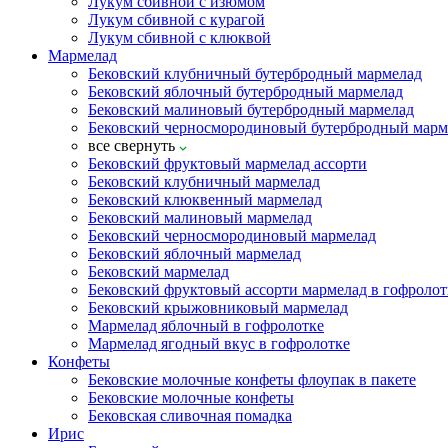
Лукум сбивной с изюмом
Лукум сбивной с курагой
Лукум сбивной с клюквой
Мармелад
Бековский клубничный бутербродный мармелад
Бековский яблочный бутербродный мармелад
Бековский малиновый бутербродный мармелад
Бековский черносмородиновый бутербродный марм
все
свернуть
Бековский фруктовый мармелад ассорти
Бековский клубничный мармелад
Бековский клюквенный мармелад
Бековский малиновый мармелад
Бековский черносмородиновый мармелад
Бековский яблочный мармелад
Бековский мармелад
Бековский фруктовый ассорти мармелад в гофролот
Бековский крыжовниковый мармелад
Мармелад яблочный в гофролотке
Мармелад ягодный вкус в гофролотке
Конфеты
Бековские молочные конфеты флоупак в пакете
Бековские молочные конфеты
Бековская сливочная помадка
Ирис