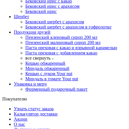
Бековский ирис с какао
Бековский ирис с арахисом
Бековский ирис
Щербет
Бековский щербет с арахисом
Бековский щербет с арахисом в гофролотке
Продукция друзей
Пензенский кленовый сироп 200 мл
Пензенский малиновый сироп 200 мл
Паста ореховая с какао и взрывной карамелью
Паста ореховая с добавлением какао
все
свернуть
Кешью обжаренный
Миндаль обжаренный
Кешью с луком Your nut
Миндаль в томате Your nut
Упаковка и мерч
Фирменный подарочный пакет
Покупателю
Узнать статус заказа
Калькулятор доставки
Акции
О нас