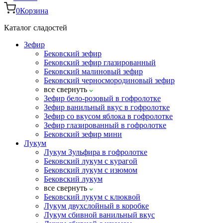
0
Корзина
Каталог сладостей
Зефир
Бековский зефир
Бековский зефир глазированный
Бековский малиновый зефир
Бековский черносмородиновый зефир
все
свернуть
Зефир бело-розовый в гофролотке
Зефир ванильный вкус в гофролотке
Зефир со вкусом яблока в гофролотке
Зефир глазированный в гофролотке
Бековский зефир мини
Лукум
Лукум Зульфира в гофролотке
Бековский лукум с курагой
Бековский лукум с изюмом
Бековский лукум
все
свернуть
Бековский лукум с клюквой
Лукум двухслойный в коробке
Лукум сбивной ванильный вкус