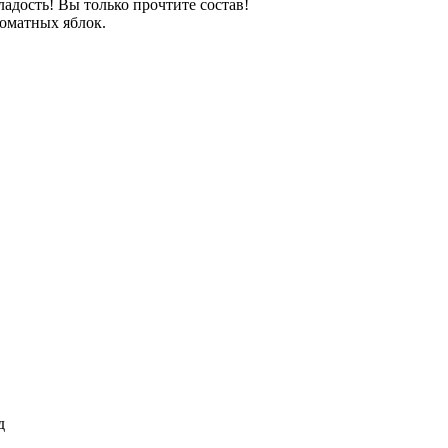
ладость! Вы только прочтите состав!
роматных яблок.
д