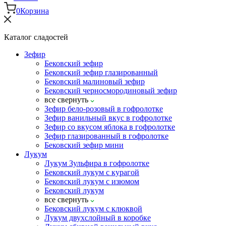
0
Корзина
Каталог сладостей
Зефир
Бековский зефир
Бековский зефир глазированный
Бековский малиновый зефир
Бековский черносмородиновый зефир
все
свернуть
Зефир бело-розовый в гофролотке
Зефир ванильный вкус в гофролотке
Зефир со вкусом яблока в гофролотке
Зефир глазированный в гофролотке
Бековский зефир мини
Лукум
Лукум Зульфира в гофролотке
Бековский лукум с курагой
Бековский лукум с изюмом
Бековский лукум
все
свернуть
Бековский лукум с клюквой
Лукум двухслойный в коробке