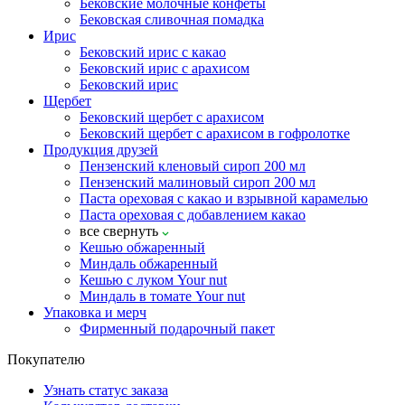
Бековские молочные конфеты
Бековская сливочная помадка
Ирис
Бековский ирис с какао
Бековский ирис с арахисом
Бековский ирис
Щербет
Бековский щербет с арахисом
Бековский щербет с арахисом в гофролотке
Продукция друзей
Пензенский кленовый сироп 200 мл
Пензенский малиновый сироп 200 мл
Паста ореховая с какао и взрывной карамелью
Паста ореховая с добавлением какао
все
свернуть
Кешью обжаренный
Миндаль обжаренный
Кешью с луком Your nut
Миндаль в томате Your nut
Упаковка и мерч
Фирменный подарочный пакет
Покупателю
Узнать статус заказа