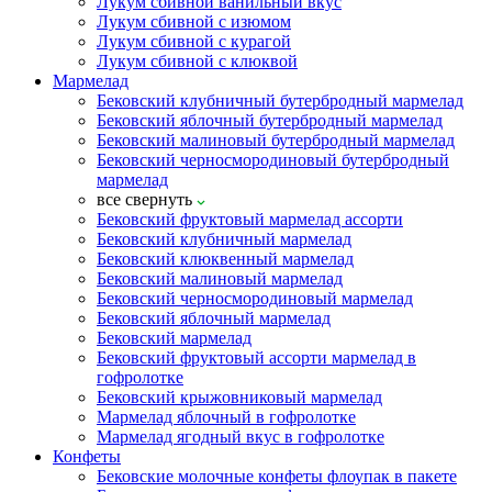
Лукум сбивной ванильный вкус
Лукум сбивной с изюмом
Лукум сбивной с курагой
Лукум сбивной с клюквой
Мармелад
Бековский клубничный бутербродный мармелад
Бековский яблочный бутербродный мармелад
Бековский малиновый бутербродный мармелад
Бековский черносмородиновый бутербродный
мармелад
все
свернуть
Бековский фруктовый мармелад ассорти
Бековский клубничный мармелад
Бековский клюквенный мармелад
Бековский малиновый мармелад
Бековский черносмородиновый мармелад
Бековский яблочный мармелад
Бековский мармелад
Бековский фруктовый ассорти мармелад в
гофролотке
Бековский крыжовниковый мармелад
Мармелад яблочный в гофролотке
Мармелад ягодный вкус в гофролотке
Конфеты
Бековские молочные конфеты флоупак в пакете